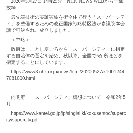
2020年5月27日 14時25分 NHK NEWS WEBから一部
抜粋
最先端技術の実証実験を街全体で行う「スーパーシテ
ィ」を整備するための改正国家戦略特区法が参議院本会
議で可決され、成立しました。
＜中略＞
政府は、ことし夏ごろから「スーパーシティ」に指定
する自治体の選定を始め、秋以降、全国で5か所ほどを
指定することにしています。
https://www3.nhk.or.jp/news/html/20200527/k1001244
7081000.html
内閣府 「スーパーシティ」構想について 令和2年5
月
https://www.kantei.go.jp/jp/singi/tiiki/kokusentoc/superc
ity/supercity.pdf